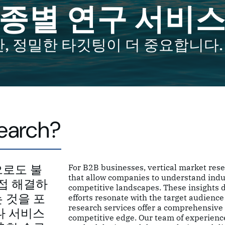
업종별 연구 서비
, 정밀한 타깃팅이 더 중요합니다.
search?
으로도 불
For B2B businesses, vertical market resear
that allow companies to understand indus
직접 해결하
competitive landscapes. These insights 
 것을 포
efforts resonate with the target audienc
research services offer a comprehensive 
나 서비스
competitive edge. Our team of experien