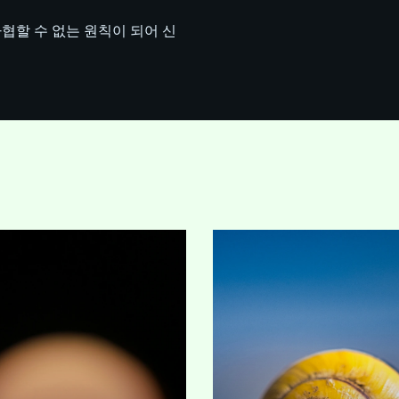
협할 수 없는 원칙이 되어 신
lliseconds it takes
수년간 B2B 마케팅에 냉엄
page to load, a
현실이 존재해 왔습니다:
es decision is
Forrester Research에 따