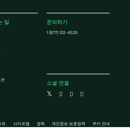
는 일
문의하기
1 (877) 212-4525
팅
스
치
모션
소셜 연결
보유.
사이트맵
경력
개인정보 보호정책
쿠키 안내