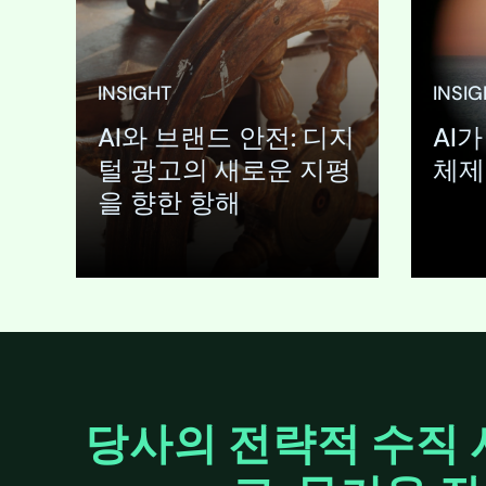
made tha
brand’s 
your meti
B2B adve
INSIGHT
INSIG
appears, w
beside a 
AI와 브랜드 안전: 디지
AI
analysis 
털 광고의 새로운 지평
체제
을 향한 항해
펼치기
펼치
당사의 전략적 수직 