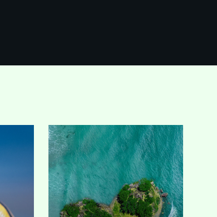
한
The traditional B2B SEO
<div 
playbook, built on
conte
르면
keywords and backlinks, is
guide