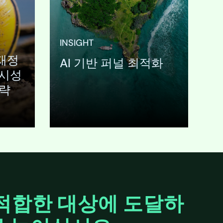
now obsolete. The ascent of
.b2b-
기
generative AI and Google’s
/> .b
적
Search Generative
{<br 
결
Experience (SGE) has
1.5rem
INSIGHT
 상
fundamentally altered the
respo
 재정
못
discovery and consumption
paddi
AI 기반 퍼널 최적화
.
of information. For the
<br /
가시성
enterprise, this is not a…
(max-
전략
.b2b-
/> .b
<br /
h4 {<
펼치기
 적합한 대상에 도달하