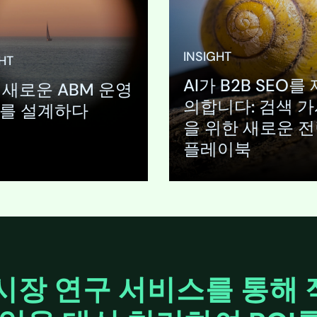
t can define your
리드의 1% 미만만이 실제로
reputation. When
고객으로 전환합니다. 계정 
culously crafted
반 마케팅(ABM)은 이 근본
rtisement
진입 장벽에 대한 전략적 해
INSIGHT
HT
ill it sit proudly
책을 제공합니다. 이는 퍼널
AI가 B2B SEO를
credible industry
단에서 자본이 대규모로 잘
가 새로운 ABM 운영
in a trade…
배치되고 있음을 시사합니다
의합니다: 검색 
를 설계하다
다만 ABM 자체도 측정…
을 위한 새로운 
플레이북
기
펼치기
시장 연구 서비스를 통해